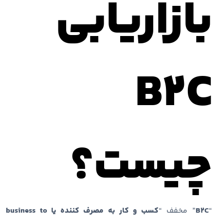
بازاریابی
B2C
چیست؟
“
B2C
” مخفف “
کسب و کار به مصرف کننده یا business to