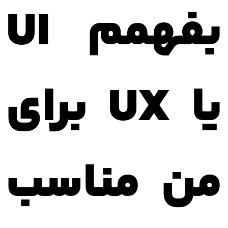
بفهمم UI
یا UX برای
من مناسب