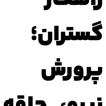
گستران؛
پرورش
نیرو، حلقه