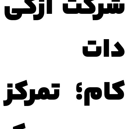
شرکت ازکی
دات
کام؛
تمرکز