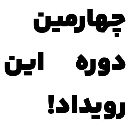
چهارمین
دوره این
رویداد!