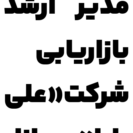
مدیر ارشد
بازاریابی
شرکت«علی