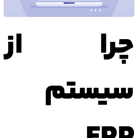
چرا از
سیستم
ERP