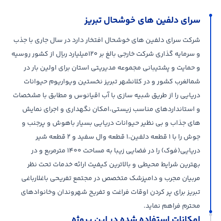
سرای دلفین های خوشحال تبریز
شرکت سرای دلفین های خوشحال افتخار دارد در سال جاری با جذب
و سرمایه گذاری شرکت خارجی بالغ بر ۱۲۰میلیارد ریال از کشور روسیه
و حمایت و پشتیبانی مجموعه مدیریتی استان برای اولین بار در
شمالغرب کشور و در کلانشهر تبریز نخستین ویواریوم حیوانات
دریایی را از طریق شبیه سازی با آب اقیانوس و مطابق با مشخصات
و استانداردهای مناسب زیستی،امکان نگهداری و اجرای نمایش
های جذاب و بی نظیر حیوانات دریایی بسیار باهوش و پرجنب و
جوش را با ۱ قطعه دلفین،۱ قطعه وال سفید و ۲ قطعه شیر
دریایی(فوک) را در فضایی زیبا به مساحت ۱۴۰۰ مترمربع و در
بهترین شرایط محیطی و بالاترین کیفیت ارائه خدمات تحت نظر
مربیان مجرب و دامپزشک متخصص در مجتمع تفریحی باغلارباغی
تبریز برای پر کردن اوقات فراغت و تفریح شهروندان وخانوادهای
محترم فراهم نماید.
امکانات استفاده شده در این پروژه