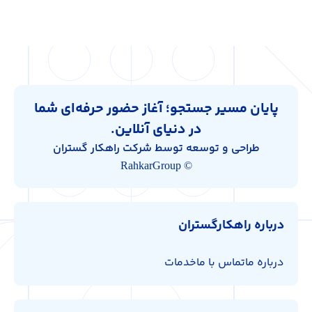
پایان مسیر جستجو؛ آغاز حضور حرفه‌ای شما
در دنیای آنلاین.
طراحی و توسعه توسط شرکت راهکار گستران
© RahkarGroup
درباره راهکارگستران
درباره ما
تماس با ما
خدمات