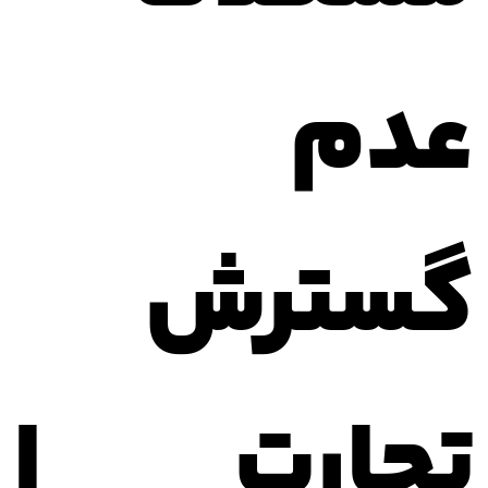
عدم
گسترش
تجارت ا