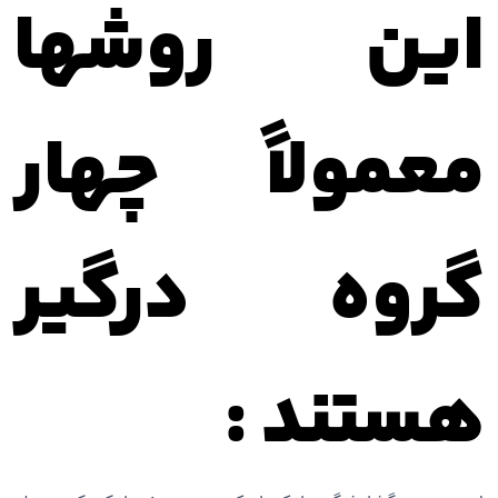
این روشها
معمولاً چهار
گروه درگیر
هستند :