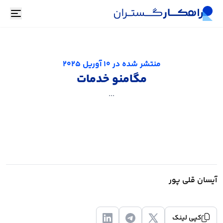
oggle
منتشر شده در
10 آوریل 2025
مگامنو خدمات
...
آیسان قلی پور
کپی لینک