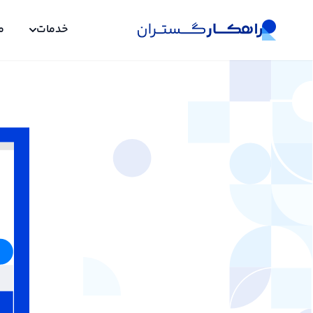
خدمات
م