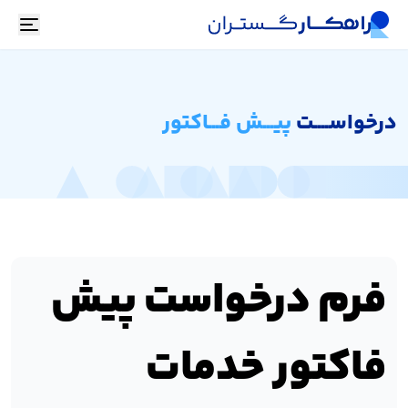
oggle
درخواســــت
پیـــش فـــاکتور
فرم درخواست پیش
فاکتور خدمات