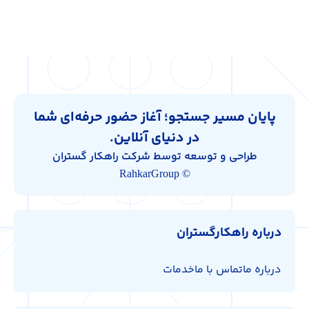
پایان مسیر جستجو؛ آغاز حضور حرفه‌ای شما
در دنیای آنلاین.
طراحی و توسعه توسط شرکت راهکار گستران
© RahkarGroup
درباره راهکارگستران
درباره ما
تماس با ما
خدمات